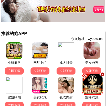
💬 影迷热评 · 留言互动
追剧小能手
5分钟前
三年成全免费观看影视大全真的太全了！《低
智商犯罪》画质超清，手机免费点播没有广
告，必须推荐！
小编回复：
感谢支持，我们会持续更新更多好剧～
南方有嘉木
昨天 20:13
最近在看《武神主宰》，居然可以直接免费
看，体验很棒！希望多上架经典国漫。
影迷阿东回复：
同意！期待更多国漫作品。