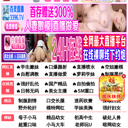
🎤 热门综艺 · 欢乐不停
更多 →
更新至08集
20260519期
20260519期
WANNA ONE GO
韩综/真人秀
金牌调解2026
情感/调解
人气美食
美食/综艺
20260519期
20260520期
更新至06集
韩综/真人秀
情感/调解
美食/综艺
X诊所2026
健康/科普
开始推理吧第四季
推理/综艺
心脏信号5
恋爱/观察
20260520期
更新中
健康/科普
推理/综艺
恋爱/观察
我家那小子2026
真人秀
你好星期六
何炅
真人秀
何炅,檀健次
✨ 热门动漫 · 新番连载
更多 →
更新至69集
更新至240集
国漫/玄幻
斗罗大陆5重生唐三
唐家三少/国漫
我被困在同一天一
动态漫/科幻
动态漫
千年
更新至25集
更新至108集
更新至658集
163集
唐家三少/国漫
动态漫/科幻