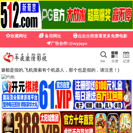
🎬
三年成全免费观看影视大全
首页
电影
电视剧
综艺
动漫
留言互动
关于我们
三年成全免费观看影视大全 · 2026全新升级
开启
手机免费在线播放
视听美学
新纪元
立足2026最新免费电影与热播电视剧资源，通过自
研"极速流"传输协议，为您呈现无缓冲、超高清的指
尖电影院。