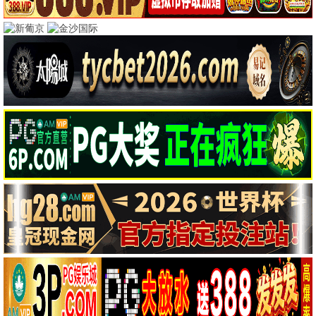
探索2026最新电影
了解品牌历史
🎬 热门电影 · 高清在线
更多 →
正片
正片
HD中字
旺达·塞克丝：一笑
喜剧/脱口秀
杰克·莱恩：幽灵之
动作/惊悚
马达加斯加：狐猴
动画/冒险
永流传
战
之岛
HD中字
HD中字
HD中字
喜剧/脱口秀
动作/惊悚
动画/冒险
小英雄与大刺客
动作/剧情
潘多拉
科幻/灾难
迈尔安德快感
剧情/爱情
HD国语
HD中字
TC中字
动作/剧情
科幻/灾难
剧情/爱情
爱情鹤顶红
爱情/古装
尼山奇
悬疑/惊悚
深水2026
剧情/悬疑
HD中字
爱情/古装
悬疑/惊悚
剧情/悬疑
说唱天后的救赎：
音乐/剧情
鲍勃·奥登科克
安妮·海瑟薇